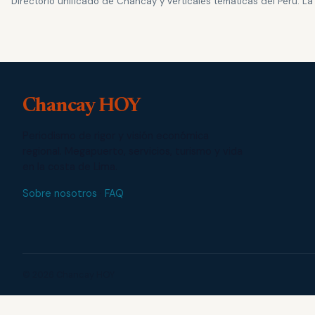
Directorio unificado de Chancay y verticales temáticas del Perú. L
Chancay HOY
Periodismo de rigor y visión económica
regional. Megapuerto, servicios, turismo y vida
en la costa de Lima.
Sobre nosotros
·
FAQ
© 2026 Chancay HOY