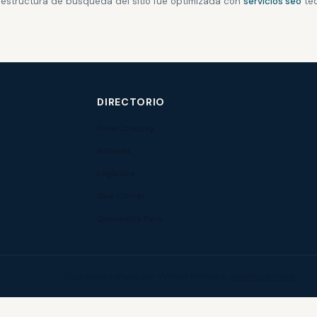
a estructura de búsqueda del sitio fue optimizada con
servicios seo
téc
DIRECTORIO
Guía Chancay
Noticias
Logística
Qué Comer
Gimnasios Perú
Sitio desarrollado por Wilmer Méndez,
experto en seo