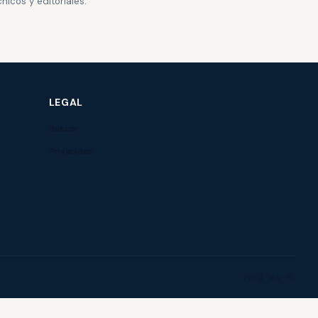
nicos y editoriales.
LEGAL
Buscar
Privacidad
Perú · es-PE