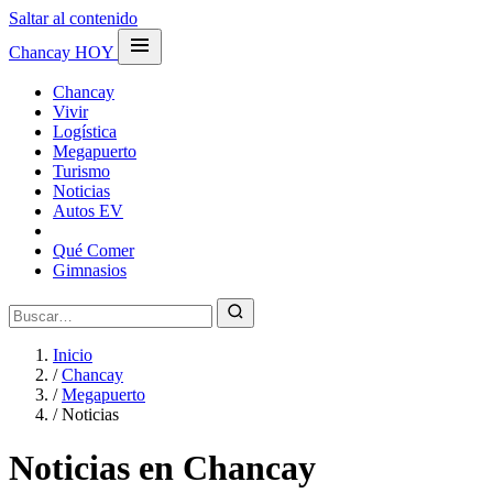
Saltar al contenido
Chancay HOY
Chancay
Vivir
Logística
Megapuerto
Turismo
Noticias
Autos EV
Qué Comer
Gimnasios
Inicio
/
Chancay
/
Megapuerto
/
Noticias
Noticias en Chancay