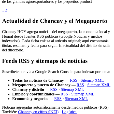
de los grandes agroexportadores y los pequeños product
1
2
Actualidad de Chancay y el Megapuerto
Chancay HOY agrega noticias del megapuerto, la economía local y
Huaral desde fuentes RSS públicas (Google Noticias y medios
indexados). Cada ficha enlaza al artículo original; aquí encontrarás
titular, resumen y fecha para seguir la actualidad del distrito sin salir
del directorio.
Feeds RSS y sitemaps de noticias
Suscríbete o envía a Google Search Console para indexar por tema:
Todas las noticias de Chancay
—
RSS
·
Sitemap XML
Megapuerto y puerto de Chancay
—
RSS
·
Sitemap XML
Chancay y distrito
—
RSS
·
Sitemap XML
Empleo y oportunidades
—
RSS
·
Sitemap XML
Economía y negocios
—
RSS
·
Sitemap XML
Noticias agregadas automáticamente desde medios públicos (RSS).
También:
Chancay en cifras (INEI)
·
Logística