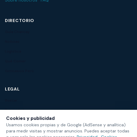
Sobre nosotros
·
FAQ
DIRECTORIO
Guía Chancay
Noticias
Logística
Qué Comer
Gimnasios Perú
LEGAL
Buscar
Privacidad
Cookies y publicidad
Usamos cookies propias y de Google (AdSense y analítica)
para medir visitas y mostrar anuncios. Puedes aceptar todas
© 2026 Chancay HOY
o usar solo las cookies necesarias.
Privacidad
·
Cookies