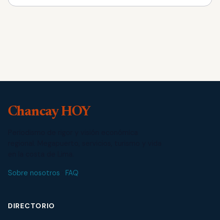
Chancay HOY
Periodismo de rigor y visión económica
regional. Megapuerto, servicios, turismo y vida
en la costa de Lima.
Sobre nosotros
·
FAQ
DIRECTORIO