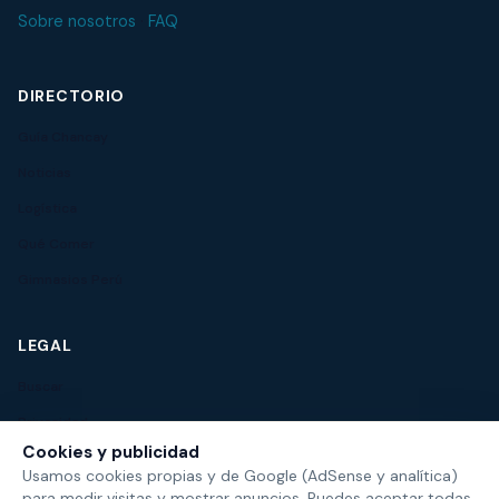
Sobre nosotros
·
FAQ
DIRECTORIO
Guía Chancay
Noticias
Logística
Qué Comer
Gimnasios Perú
LEGAL
Buscar
Privacidad
Cookies y publicidad
Usamos cookies propias y de Google (AdSense y analítica)
para medir visitas y mostrar anuncios. Puedes aceptar todas