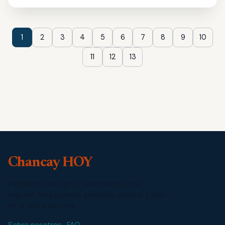
1
2
3
4
5
6
7
8
9
10
11
12
13
Chancay HOY
Periodismo de rigor y visión económica
regional. Megapuerto, servicios, turismo y vida
en la costa de Lima.