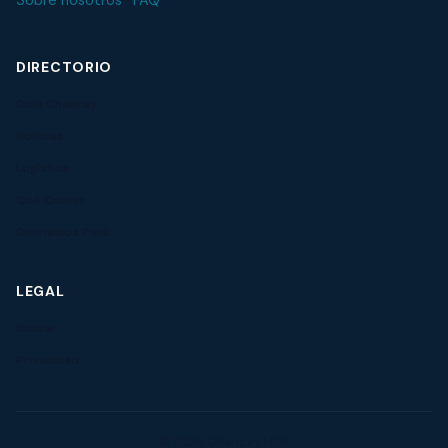
Sobre nosotros
·
FAQ
DIRECTORIO
Guía Chancay
Noticias
Logística
Qué Comer
Gimnasios Perú
LEGAL
Buscar
Privacidad
© 2026 Chancay HOY